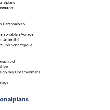
sonalplans
essourcen
en Personalplan
ersonalplan Vorlage
d Untertitel
art und Schriftgröße
rsichtlich
Sätze
Design des Unternehmens
rlage
sonalplans