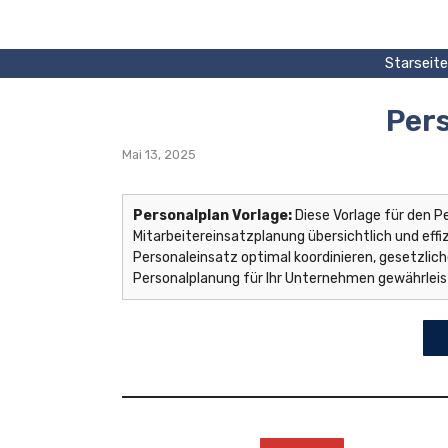
Zum
Inhalt
springen
Starseite
Per
Mai 13, 2025
Personalplan Vorlage:
Diese Vorlage für den P
Mitarbeitereinsatzplanung übersichtlich und effiz
Personaleinsatz optimal koordinieren, gesetzlic
Personalplanung für Ihr Unternehmen gewährleis