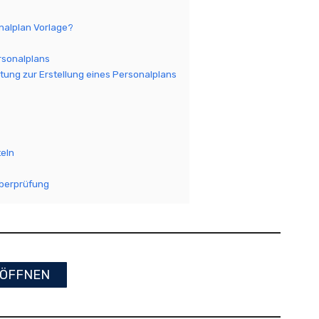
nalplan Vorlage?
rsonalplans
eitung zur Erstellung eines Personalplans
teln
berprüfung
ÖFFNEN