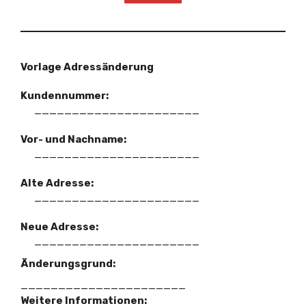
Vorlage Adressänderung
Kundennummer:
______________________
Vor- und Nachname:
______________________
Alte Adresse:
______________________
Neue Adresse:
______________________
Änderungsgrund:
______________________
Weitere Informationen: